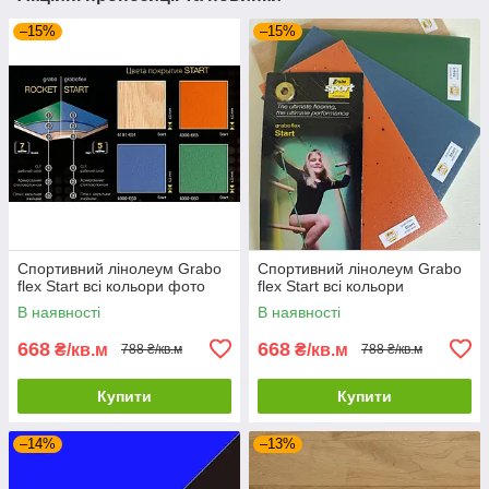
–15%
–15%
Спортивний лінолеум Grabo
Спортивний лінолеум Grabo
flex Start всі кольори фото
flex Start всі кольори
В наявності
В наявності
668
668
₴/кв.м
₴/кв.м
788 ₴/кв.м
788 ₴/кв.м
Купити
Купити
–14%
–13%