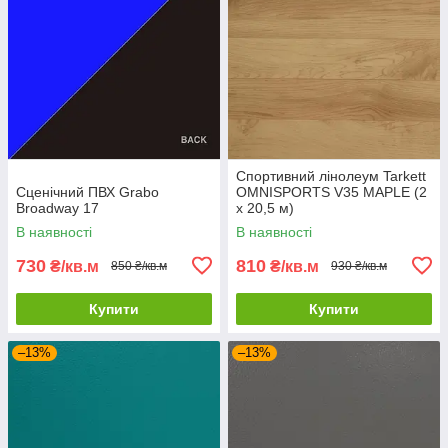
Спортивний лінолеум Tarkett
Сценічний ПВХ Grabo
OMNISPORTS V35 MAPLE (2
Broadway 17
x 20,5 м)
В наявності
В наявності
730
810
₴/кв.м
₴/кв.м
850 ₴/кв.м
930 ₴/кв.м
Купити
Купити
–13%
–13%