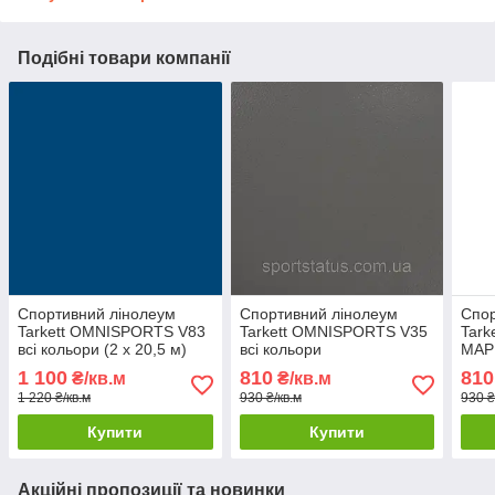
Подібні товари компанії
Спортивний лінолеум
Спортивний лінолеум
Спор
Tarkett OMNISPORTS V83
Tarkett OMNISPORTS V35
Tar
всі кольори (2 x 20,5 м)
всі кольори
MAPL
1 100
810
810
₴/кв.м
₴/кв.м
1 220 ₴/кв.м
930 ₴/кв.м
930 ₴
Купити
Купити
Акційні пропозиції та новинки