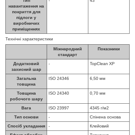
Тип
-
43
навантаження на
покриття для
підлоги у
виробничих
приміщеннях
Технічні характеристики
Міжнародний
Показники
стандарт
Додатковий
-
TopClean XP
захисний шар
Загальна
ISO 24346
6,50 мм
товщина
Товщина
ISO 24340
0,70 мм
робочого шару
Вага
ISO 23997
4345 г/м2
Тип основи
-
Спінена основа
Спосіб укладання
-
Клейовий