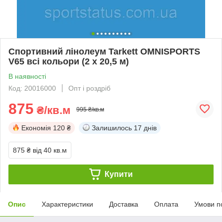
Спортивний лінолеум Tarkett OMNISPORTS
V65 всі кольори (2 x 20,5 м)
В наявності
Код: 20016000
Опт і роздріб
875
₴/кв.м
995 ₴/кв.м
Економія
120 ₴
Залишилось
17 днів
875 ₴
від 40 кв.м
Купити
Опис
Характеристики
Доставка
Оплата
Умови п