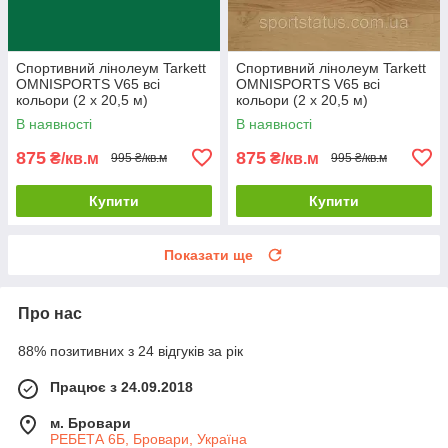
Спортивний лінолеум Tarkett
Спортивний лінолеум Tarkett
OMNISPORTS V65 всі
OMNISPORTS V65 всі
кольори (2 x 20,5 м)
кольори (2 x 20,5 м)
В наявності
В наявності
875
875
₴/кв.м
₴/кв.м
995 ₴/кв.м
995 ₴/кв.м
Купити
Купити
Показати ще
Про нас
88% позитивних з 24 відгуків за рік
Працює з 24.09.2018
м. Бровари
РЕБЕТА 6Б, Бровари, Україна