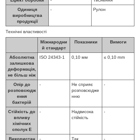
Ефект обробки
-
Тиснення
Одиниця
-
Рулон
виробництва
продукції
Технічні властивості
Міжнародни
Показники
Вимоги
й стандарт
Абсолютна
ISO 24343-1
0,10 мм
≤ 0,10 mm
залишкова
деформація,
не більш ніж
Опір до
-
Не сприяє
-
розповсюдж
розповсюдже
ення
нню
бактерій
Стійкість до
-
Надвисока
-
впливу
стійкість
хімічних
сполук E
Використан
-
Так
-