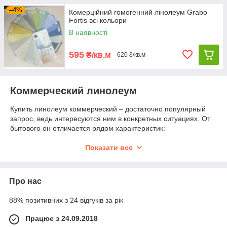
–4%
Комерційний гомогенний лінолеум Grabo
Fortis всі кольори
В наявності
595
₴/кв.м
620 ₴/кв.м
Коммерческий линолеум
Купить линолеум коммерческий – достаточно популярный
запрос, ведь интересуются ним в конкретных ситуациях. От
бытового он отличается рядом характеристик:
защитный слой составляет 0,8 мм;
Показати все
вес на квадратный метр – порядком 2,8 кг;
минимальные параметры остаточной деформации;
Про нас
повышенные свойства гибкости;
звукопоглощение до 10 Дб.
88% позитивних з 24 відгуків за рік
Это значит, что коммерческий линолеум обладает еще более
Працює з 24.09.2018
высоким качеством, износостойкостью, а также наличием