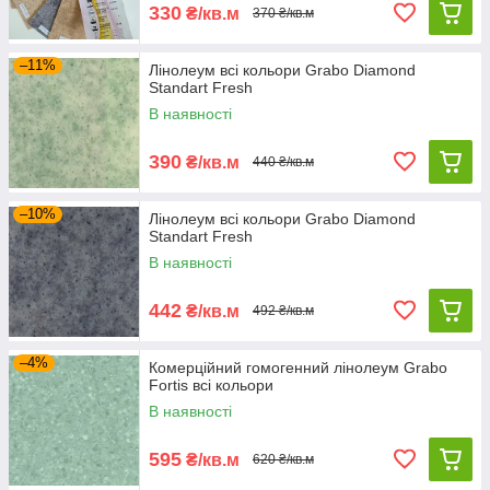
330
₴/кв.м
370 ₴/кв.м
–11%
Лінолеум всі кольори Grabo Diamond
Standart Fresh
В наявності
390
₴/кв.м
440 ₴/кв.м
–10%
Лінолеум всі кольори Grabo Diamond
Standart Fresh
В наявності
442
₴/кв.м
492 ₴/кв.м
–4%
Комерційний гомогенний лінолеум Grabo
Fortis всі кольори
В наявності
595
₴/кв.м
620 ₴/кв.м