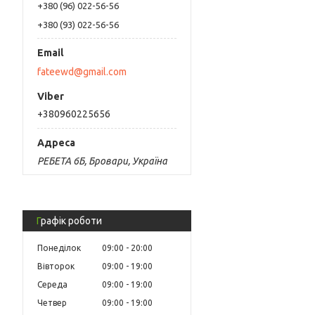
+380 (96) 022-56-56
+380 (93) 022-56-56
fateewd@gmail.com
+380960225656
РЕБЕТА 6Б, Бровари, Україна
Графік роботи
Понеділок
09:00
20:00
Вівторок
09:00
19:00
Середа
09:00
19:00
Четвер
09:00
19:00