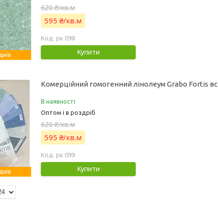
620 ₴/кв.м
595 ₴/кв.м
рк 098
Купити
днів
Комерційний гомогенний лінолеум Grabo Fortis вс
В наявності
Оптом і в роздріб
620 ₴/кв.м
595 ₴/кв.м
рк 099
Купити
днів