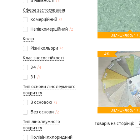
В наявності
5
Сфера застосування
Комерційний
2
Напівкомерційний
2
Залишилось 17 
Колір
Різні кольори
4
–4%
Клас зносостійкості
34
4
31
1
Тип основи лінолеумного
покриття
З основою
2
Залишилось 17 
Без основи
2
Тип лінолеумного
покриття
Полівінілхлоридний