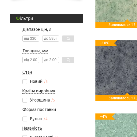
Фільтри
Залишилось 17 
Діапазон цін, ₴
–10%
Товщина, мм
Стан
Новий
5
Країна виробник
Залишилось 17 
Угорщина
5
Форма поставки
–4%
Рулон
4
Наявність