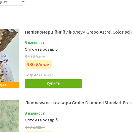
Напівкомерційний лінолеум Grabo Astral Color всі
В наявності
Оптом і в роздріб
370 ₴/кв.м
330 ₴/кв.м
4233-452/3
Купити
днів
Лінолеум всі кольори Grabo Diamond Standart Fre
В наявності
Оптом і в роздріб
440 ₴/кв.м