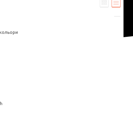
 кольори
sh