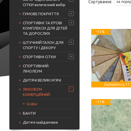
СІТКИ величезний вибір
ГУМОВЕ ПОКРИТТЯ
СПОРТИВНІ ТА ІГРОВІ
КОМПЛЕКСИ ДЛЯ ДІТЕЙ
–11%
ТА ДОРОСЛИХ
ШТУЧНИЙ ГАЗОН ДЛЯ
СПОРТУ І ДЕКОРУ
СПОРТИВНІ СІТКИ
СПОРТИВНИЙ
ЛІНОЛЕУМ
ДИТЯЧІ ВЕЛИКІ М'ЯЧІ
Залишилось 17 
ЛІНОЛЕУМ
КОМЕРЦІЙНИЙ
–11%
Grabo
БАНТИ
Дитячі майданчики