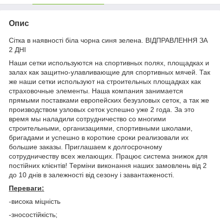
Опис
Сітка в наявності біла чорна синя зелена. ВІДПРАВЛЕННЯ ЗА
2 ДНІ
Наши сетки используются на спортивных полях, площадках и
залах как защитно-улавливающие для спортивных мячей. Так
же наши сетки используют на строительных площадках как
страховочные элементы. Наша компания занимается
прямыми поставками европейских безузловых сеток, а так же
производством узловых сеток успешно уже 2 года. За это
время мы наладили сотрудничество со многими
строительными, организациями, спортивными школами,
бригадами и успешно в короткие сроки реализовали их
большие заказы. Приглашаем к долгосрочному
сотрудничеству всех желающих. Працює система знижок для
постійних клієнтів! Терміни виконання наших замовлень від 2
до 10 днів в залежності від сезону і завантаженості.
Переваги:
-висока міцність
-зносостійкість;