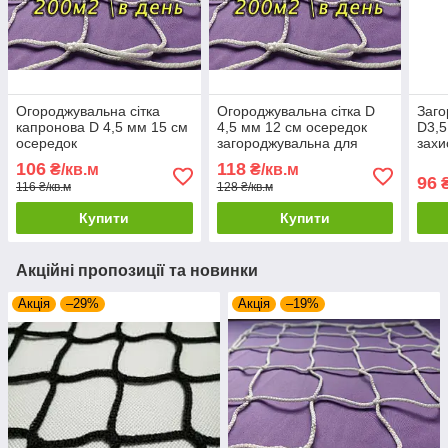
Огороджувальна сітка
Огороджувальна сітка D
Заго
капронова D 4,5 мм 15 см
4,5 мм 12 см осередок
D3,5
осередок
загороджувальна для
захи
загороджувальна для
спортзалів стадіонів,
для 
106
118
₴/кв.м
₴/кв.м
спортзалів стадіонів,
спортмайданчиків
спор
96
₴
116 ₴/кв.м
128 ₴/кв.м
спортмайданчиків
Купити
Купити
Акційні пропозиції та новинки
Акція
–29%
Акція
–19%