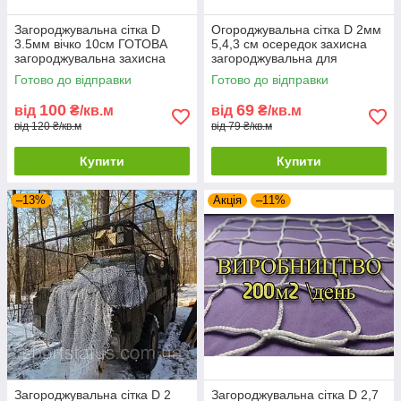
Загороджувальна сітка D
Огороджувальна сітка D 2мм
3.5мм вічко 10см ГОТОВА
5,4,3 см осередок захисна
загороджувальна захисна
загороджувальна для
для спортзалів стадіонів
спортзалів стадіонів,
Готово до відправки
Готово до відправки
спортмайданчиків
100
69
від
₴/кв.м
від
₴/кв.м
від 120 ₴/кв.м
від 79 ₴/кв.м
Купити
Купити
–13%
Акція
–11%
Загороджувальна сітка D 2
Загороджувальна сітка D 2,7