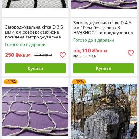
Загороджувальна сітка D 4,5
Загороджувальна сітка D 3.5
мм 10 см безвузлова В
мм 4 см осередок захисна
НАЯВНОСТІ огороджувальна
посилена загороджувальна
сітка для спортзалів
Готово до відправки
для спортзалів стадіонів,
стадіонів, спортмайданчик
Готово до відправки
спортмайданчиків
110
від
₴/кв.м
250
₴/кв.м
350 ₴/кв.м
від 135 ₴/кв.м
Купити
Купити
–17%
–13%