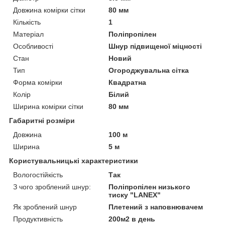
Довжина комірки сітки
80 мм
Кількість
1
Матеріал
Поліпропілен
Особливості
Шнур підвищеної міцності
Стан
Новий
Тип
Огороджувальна сітка
Форма комірки
Квадратна
Колір
Білий
Ширина комірки сітки
80 мм
Габаритні розміри
Довжина
100 м
Ширина
5 м
Користувальницькі характеристики
Вологостійкість
Так
З чого зроблений шнур:
Поліпропілен низького
тиску "LANEX"
Як зроблений шнур
Плетений з наповнювачем
Продуктивність
200м2 в день