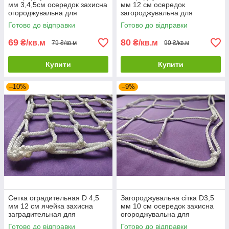
мм 3,4,5см осередок захисна
мм 12 см осередок
огороджувальна для
загороджувальна для
спортзалів стадіонів,
спортзалів стадіонів,
Готово до відправки
Готово до відправки
спортмайданчик
спортмайданчиків
69
80
₴/кв.м
₴/кв.м
79 ₴/кв.м
90 ₴/кв.м
Купити
Купити
–10%
–9%
Сетка оградительная D 4,5
Загороджувальна сітка D3,5
мм 12 см ячейка захисна
мм 10 см осередок захисна
заградительная для
огороджувальна для
спортзалов стадионов
спортзалів стадіонів,
Готово до відправки
Готово до відправки