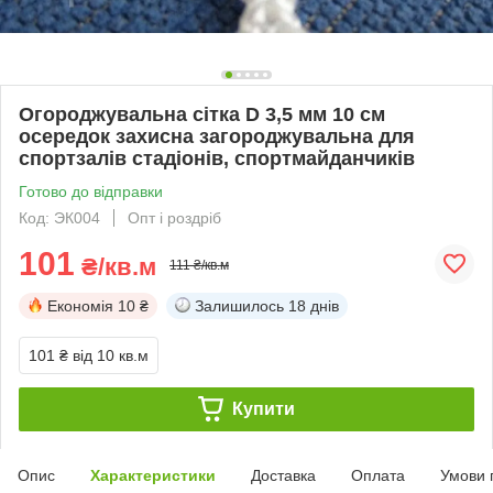
Огороджувальна сітка D 3,5 мм 10 см
осередок захисна загороджувальна для
спортзалів стадіонів, спортмайданчиків
Готово до відправки
Код: ЭК004
Опт і роздріб
101
₴/кв.м
111 ₴/кв.м
Економія
10 ₴
Залишилось
18 днів
101 ₴
від 10 кв.м
Купити
Опис
Характеристики
Доставка
Оплата
Умови 