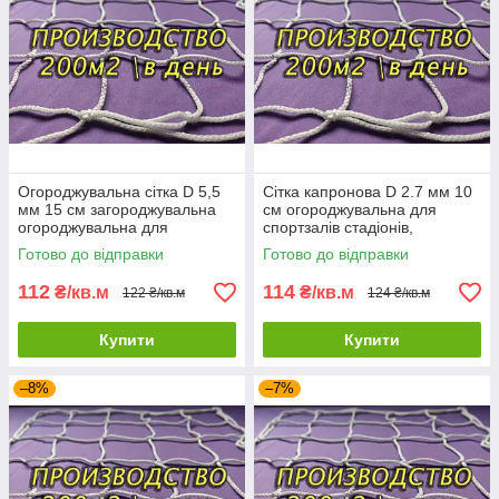
Огороджувальна сітка D 5,5
Сітка капронова D 2.7 мм 10
мм 15 см загороджувальна
см огороджувальна для
огороджувальна для
спортзалів стадіонів,
стадіонів спортзалів
спортмайданчиків
Готово до відправки
Готово до відправки
112
114
₴/кв.м
₴/кв.м
122 ₴/кв.м
124 ₴/кв.м
Купити
Купити
–8%
–7%