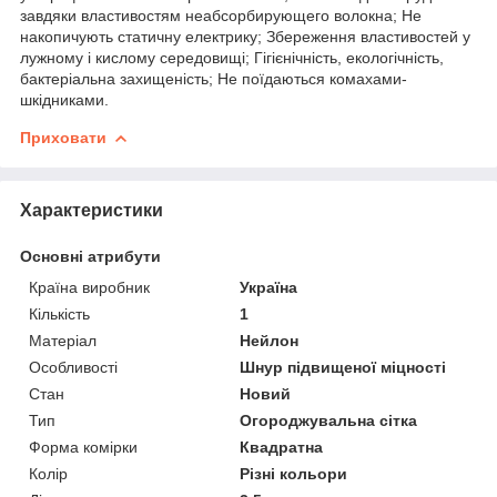
завдяки властивостям неабсорбирующего волокна; Не
накопичують статичну електрику; Збереження властивостей у
лужному і кислому середовищі; Гігієнічність, екологічність,
бактеріальна захищеність; Не поїдаються комахами-
шкідниками.
Приховати
Характеристики
Основні атрибути
Країна виробник
Україна
Кількість
1
Матеріал
Нейлон
Особливості
Шнур підвищеної міцності
Стан
Новий
Тип
Огороджувальна сітка
Форма комірки
Квадратна
Колір
Різні кольори