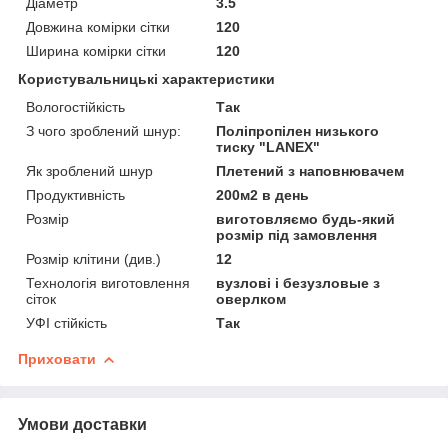
Діаметр
3.5
Довжина комірки сітки
120
Ширина комірки сітки
120
Користувальницькі характеристики
Вологостійкість
Так
З чого зроблений шнур:
Поліпропілен низького
тиску "LANEX"
Як зроблений шнур
Плетений з наповнювачем
Продуктивність
200м2 в день
Розмір
виготовляємо будь-який
розмір під замовлення
Розмір клітини (див.)
12
Технологія виготовлення
вузлові і безузловые з
сіток
оверлком
УФІ стійкість
Так
Приховати
Умови доставки