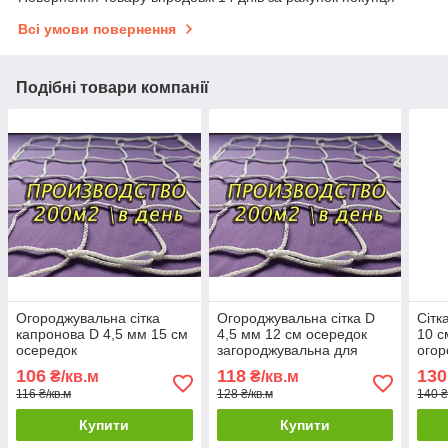
Всі умови повернення
Подібні товари компанії
Огороджувальна сітка
Огороджувальна сітка D
Сітк
капронова D 4,5 мм 15 см
4,5 мм 12 см осередок
10 с
осередок
загороджувальна для
огор
загороджувальна для
спортзалів стадіонів,
стад
106
118
130
₴/кв.м
₴/кв.м
спортзалів стадіонів,
спортмайданчиків
116 ₴/кв.м
128 ₴/кв.м
140 ₴
спортмайданчиків
Купити
Купити