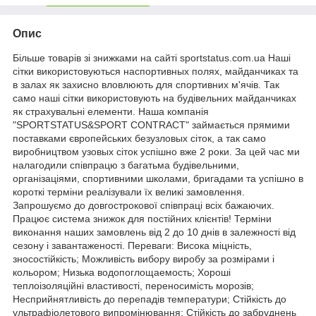
Опис
Більше товарів зі знижками на сайті sportstatus.com.ua Наші
сітки використовуються наспортивных полях, майданчиках та
в залах як захисно вловлюють для спортивних м'ячів. Так
само наші сітки використовують на будівельних майданчиках
як страхувальні елементи. Наша компанія
"SPORTSTATUS&SPORT CONTRACT" займається прямими
поставками європейських безузловых сіток, а так само
виробництвом узовых сіток успішно вже 2 роки. За цей час ми
налагодили співпрацю з багатьма будівельними,
організаціями, спортивними школами, бригадами та успішно в
короткі терміни реалізували їх великі замовлення.
Запрошуємо до довгострокової співпраці всіх бажаючих.
Працює система знижок для постійних клієнтів! Терміни
виконання наших замовлень від 2 до 10 днів в залежності від
сезону і завантаженості. Переваги: Висока міцність,
зносостійкість; Можливість вибору виробу за розмірами і
кольором; Низька водопоглощаемость; Хороші
теплоізоляційні властивості, переносимість морозів;
Несприйнятливість до перепадів температури; Стійкість до
ультрафіолетового випромінювання; Стійкість до забруднень