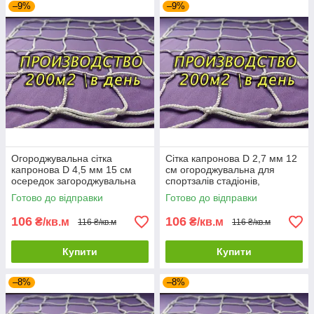
–9%
–9%
Огороджувальна сітка
Сітка капронова D 2,7 мм 12
капронова D 4,5 мм 15 см
см огороджувальна для
осередок загороджувальна
спортзалів стадіонів,
для спортзалів стадіонів,
спортмайданчиків
Готово до відправки
Готово до відправки
спортмайданчиків
106
106
₴/кв.м
₴/кв.м
116 ₴/кв.м
116 ₴/кв.м
Купити
Купити
–8%
–8%