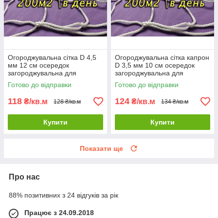
Огороджувальна сітка D 4,5
Огороджувальна сітка капрон
мм 12 см осередок
D 3,5 мм 10 см осередок
загороджувальна для
загороджувальна для
спортзалів стадіонів,
стадіонів спортзалів
Готово до відправки
Готово до відправки
спортмайданчиків
118
124
₴/кв.м
₴/кв.м
128 ₴/кв.м
134 ₴/кв.м
Купити
Купити
Показати ще
Про нас
88% позитивних з 24 відгуків за рік
Працює з 24.09.2018