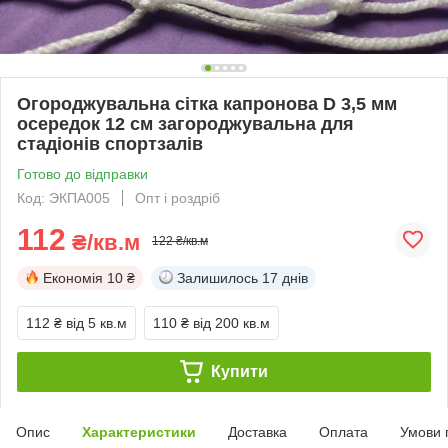
Огороджувальна сітка капронова D 3,5 мм
осередок 12 см загороджувальна для
стадіонів спортзалів
Готово до відправки
Код: ЭКПА005
Опт і роздріб
112
₴/кв.м
122 ₴/кв.м
Економія
10 ₴
Залишилось
17 днів
112 ₴
від 5 кв.м
110 ₴
від 200 кв.м
Купити
Опис
Характеристики
Доставка
Оплата
Умови 