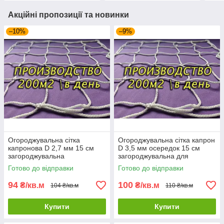
Акційні пропозиції та новинки
–10%
–9%
Огороджувальна сітка
Огороджувальна сітка капрон
капронова D 2,7 мм 15 см
D 3,5 мм осередок 15 см
загороджувальна
загороджувальна для
огороджувальна для
стадіонів спортзалів
Готово до відправки
Готово до відправки
стадіонів спортзалів
94
100
₴/кв.м
₴/кв.м
104 ₴/кв.м
110 ₴/кв.м
Купити
Купити