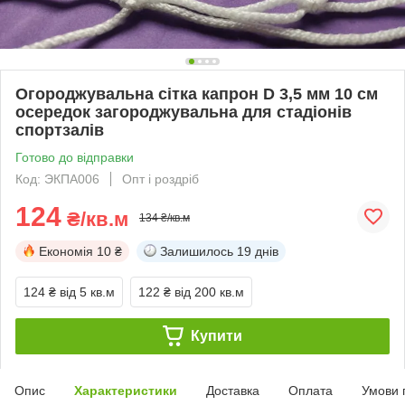
Огороджувальна сітка капрон D 3,5 мм 10 см
осередок загороджувальна для стадіонів
спортзалів
Готово до відправки
Код: ЭКПА006
Опт і роздріб
124
₴/кв.м
134 ₴/кв.м
Економія
10 ₴
Залишилось
19 днів
124 ₴
від 5 кв.м
122 ₴
від 200 кв.м
Купити
Опис
Характеристики
Доставка
Оплата
Умови 