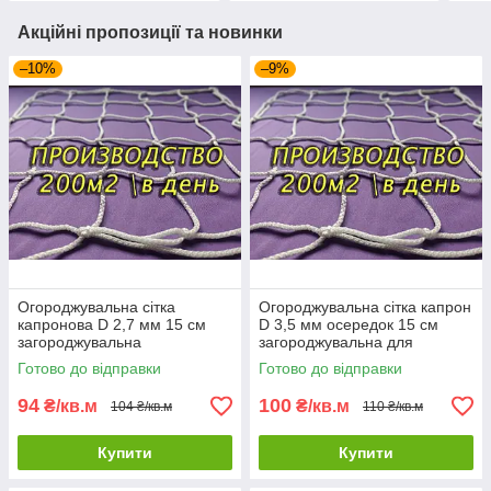
Акційні пропозиції та новинки
–10%
–9%
Огороджувальна сітка
Огороджувальна сітка капрон
капронова D 2,7 мм 15 см
D 3,5 мм осередок 15 см
загороджувальна
загороджувальна для
огороджувальна для
стадіонів спортзалів
Готово до відправки
Готово до відправки
стадіонів спортзалів
94
100
₴/кв.м
₴/кв.м
104 ₴/кв.м
110 ₴/кв.м
Купити
Купити