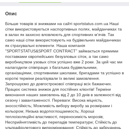
Опис
Більше товарів зі знижками на сайті sportstatus.com.ua Наші
сітки використовуються наспортивных полях, майданчиках та
в залах як захисно вловлюють для спортивних м'ячів. Так
само наші сітки використовують на будівельних майданчиках
як страхувальні елементи. Наша компанія
"SPORTSTATUS&SPORT CONTRACT" займається прямими
поставками європейських безузловых сіток, а так само
виробництвом узовых сіток успішно вже 2 роки. За цей час ми
налагодили співпрацю з багатьма будівельними,
організаціями, спортивними школами, бригадами та успішно в
короткі терміни реалізували їх великі замовлення.
Запрошуємо до довгострокової співпраці всіх бажаючих.
Працює система знижок для постійних клієнтів! Терміни
виконання наших замовлень від 2 до 10 днів в залежності від
сезону і завантаженості. Переваги: Висока міцність,
зносостійкість; Можливість вибору виробу за розмірами і
кольором; Низька водопоглощаемость; Хороші
теплоізоляційні властивості, переносимість морозів;
Несприйнятливість до перепадів температури; Стійкість до
ультрафіолетового випромінювання; Стійкість до забруднень