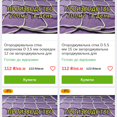
Огороджувальна сітка
Огороджувальна сітка D 5,5
капронова D 3,5 мм осередок
мм 15 см загороджувальна
12 см загороджувальна для
огороджувальна для
стадіонів спортзалів
стадіонів спортзалів
Готово до відправки
Готово до відправки
112
112
₴/кв.м
₴/кв.м
122 ₴/кв.м
122 ₴/кв.м
Купити
Купити
–8%
–8%