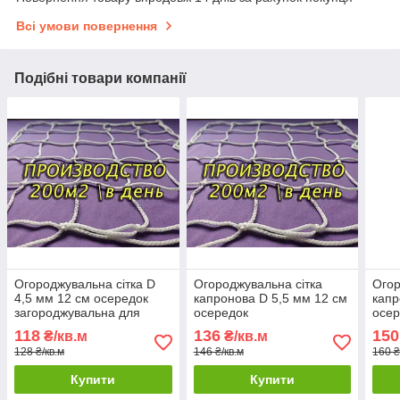
Всі умови повернення
Подібні товари компанії
Огороджувальна сітка D
Огороджувальна сітка
Огор
4,5 мм 12 см осередок
капронова D 5,5 мм 12 см
капр
загороджувальна для
осередок
осер
спортзалів стадіонів,
загороджувальна для
заго
118
136
150
₴/кв.м
₴/кв.м
спортмайданчиків
спортзалів стадіонів,
спор
128 ₴/кв.м
146 ₴/кв.м
160 ₴
спортмайданчиків
спор
Купити
Купити