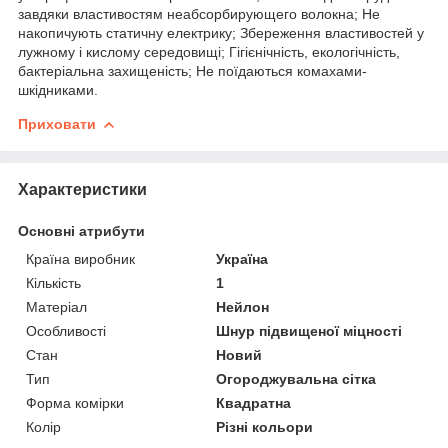
завдяки властивостям неабсорбирующего волокна; Не
накопичують статичну електрику; Збереження властивостей у
лужному і кислому середовищі; Гігієнічність, екологічність,
бактеріальна захищеність; Не поїдаються комахами-
шкідниками.
Приховати
Характеристики
Основні атрибути
Країна виробник
Україна
Кількість
1
Матеріал
Нейлон
Особливості
Шнур підвищеної міцності
Стан
Новий
Тип
Огороджувальна сітка
Форма комірки
Квадратна
Колір
Різні кольори