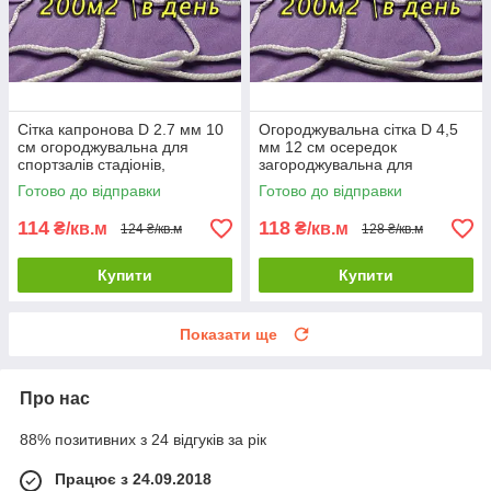
Сітка капронова D 2.7 мм 10
Огороджувальна сітка D 4,5
см огороджувальна для
мм 12 см осередок
спортзалів стадіонів,
загороджувальна для
спортмайданчиків
спортзалів стадіонів,
Готово до відправки
Готово до відправки
спортмайданчиків
114
118
₴/кв.м
₴/кв.м
124 ₴/кв.м
128 ₴/кв.м
Купити
Купити
Показати ще
Про нас
88% позитивних з 24 відгуків за рік
Працює з 24.09.2018