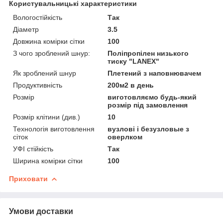
Користувальницькі характеристики
Вологостійкість
Так
Діаметр
3.5
Довжина комірки сітки
100
З чого зроблений шнур:
Поліпропілен низького
тиску "LANEX"
Як зроблений шнур
Плетений з наповнювачем
Продуктивність
200м2 в день
Розмір
виготовляємо будь-який
розмір під замовлення
Розмір клітини (див.)
10
Технологія виготовлення
вузлові і безузловые з
сіток
оверлком
УФІ стійкість
Так
Ширина комірки сітки
100
Приховати
Умови доставки