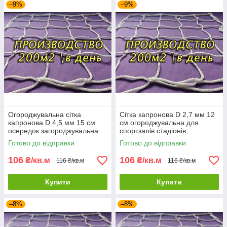
–9%
–9%
Огороджувальна сітка
Сітка капронова D 2,7 мм 12
капронова D 4,5 мм 15 см
см огороджувальна для
осередок загороджувальна
спортзалів стадіонів,
для спортзалів стадіонів,
спортмайданчиків
Готово до відправки
Готово до відправки
спортмайданчиків
106
106
₴/кв.м
₴/кв.м
116 ₴/кв.м
116 ₴/кв.м
Купити
Купити
–8%
–8%