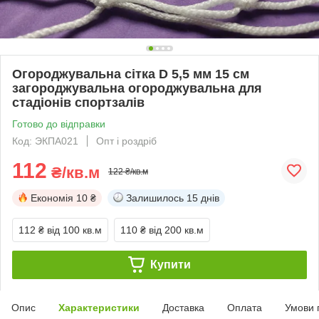
Огороджувальна сітка D 5,5 мм 15 см
загороджувальна огороджувальна для
стадіонів спортзалів
Готово до відправки
Код: ЭКПА021
Опт і роздріб
112
₴/кв.м
122 ₴/кв.м
Економія
10 ₴
Залишилось
15 днів
112 ₴
від 100 кв.м
110 ₴
від 200 кв.м
Купити
Опис
Характеристики
Доставка
Оплата
Умови 