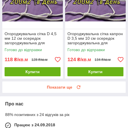
Огороджувальна сітка D 4,5
Огороджувальна сітка капрон
мм 12 см осередок
D 3,5 мм 10 см осередок
загороджувальна для
загороджувальна для
спортзалів стадіонів,
стадіонів спортзалів
Готово до відправки
Готово до відправки
спортмайданчиків
118
124
₴/кв.м
₴/кв.м
128 ₴/кв.м
134 ₴/кв.м
Купити
Купити
Показати ще
Про нас
88% позитивних з 24 відгуків за рік
Працює з 24.09.2018