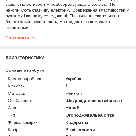
завдяки властивостям неабсорбирующего волокна; Не
накопичують статичну електрику; Збереження властивостей у
лужному і кислому середовищі; Гігієнічність, екологічність,
бактеріальна захищеність; Не поїдаються комахами-
шкідниками.
Приховати
Характеристики
Основні атрибути
Країна виробник
Україна
Кількість
1
Матеріал
Нейлон
Особливості
Шнур підвищеної міцності
Стан
Новий
Тип
Огороджувальна сітка
Форма комірки
Квадратна
Колір
Різні кольори