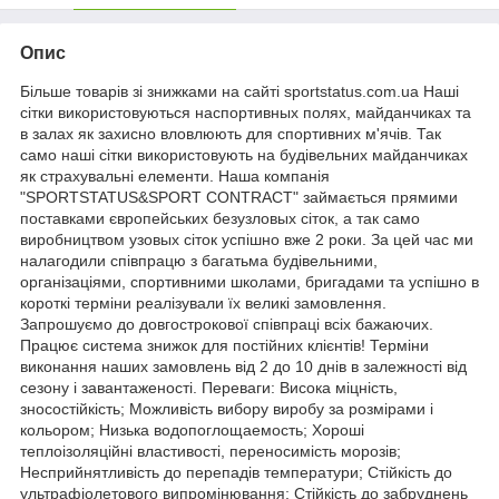
Опис
Більше товарів зі знижками на сайті sportstatus.com.ua Наші
сітки використовуються наспортивных полях, майданчиках та
в залах як захисно вловлюють для спортивних м'ячів. Так
само наші сітки використовують на будівельних майданчиках
як страхувальні елементи. Наша компанія
"SPORTSTATUS&SPORT CONTRACT" займається прямими
поставками європейських безузловых сіток, а так само
виробництвом узовых сіток успішно вже 2 роки. За цей час ми
налагодили співпрацю з багатьма будівельними,
організаціями, спортивними школами, бригадами та успішно в
короткі терміни реалізували їх великі замовлення.
Запрошуємо до довгострокової співпраці всіх бажаючих.
Працює система знижок для постійних клієнтів! Терміни
виконання наших замовлень від 2 до 10 днів в залежності від
сезону і завантаженості. Переваги: Висока міцність,
зносостійкість; Можливість вибору виробу за розмірами і
кольором; Низька водопоглощаемость; Хороші
теплоізоляційні властивості, переносимість морозів;
Несприйнятливість до перепадів температури; Стійкість до
ультрафіолетового випромінювання; Стійкість до забруднень