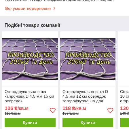
Всі умови повернення
Подібні товари компанії
Огороджувальна сітка
Огороджувальна сітка D
Сітк
капронова D 4,5 мм 15 см
4,5 мм 12 см осередок
10 с
осередок
загороджувальна для
огор
загороджувальна для
спортзалів стадіонів,
стад
106
118
130
₴/кв.м
₴/кв.м
спортзалів стадіонів,
спортмайданчиків
116 ₴/кв.м
128 ₴/кв.м
140 ₴
спортмайданчиків
Купити
Купити