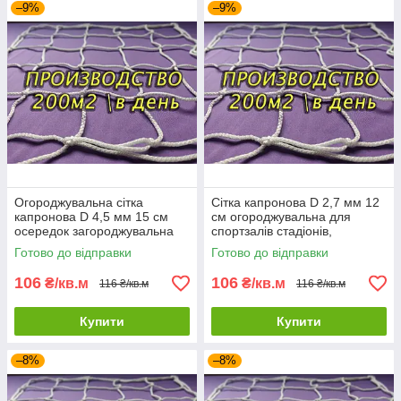
–9%
–9%
Огороджувальна сітка
Сітка капронова D 2,7 мм 12
капронова D 4,5 мм 15 см
см огороджувальна для
осередок загороджувальна
спортзалів стадіонів,
для спортзалів стадіонів,
спортмайданчиків
Готово до відправки
Готово до відправки
спортмайданчиків
106
106
₴/кв.м
₴/кв.м
116 ₴/кв.м
116 ₴/кв.м
Купити
Купити
–8%
–8%