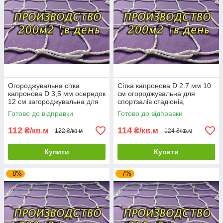
Огороджувальна сітка
Сітка капронова D 2.7 мм 10
капронова D 3,5 мм осередок
см огороджувальна для
12 см загороджувальна для
спортзалів стадіонів,
стадіонів спортзалів
спортмайданчиків
Готово до відправки
Готово до відправки
112
114
₴/кв.м
₴/кв.м
122 ₴/кв.м
124 ₴/кв.м
Купити
Купити
–8%
–7%