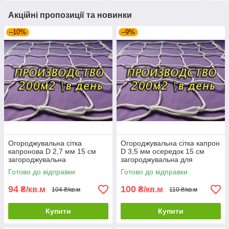
Акційні пропозиції та новинки
–10%
–9%
Огороджувальна сітка
Огороджувальна сітка капрон
капронова D 2,7 мм 15 см
D 3,5 мм осередок 15 см
загороджувальна
загороджувальна для
огороджувальна для
стадіонів спортзалів
Готово до відправки
Готово до відправки
стадіонів спортзалів
94
100
₴/кв.м
₴/кв.м
104 ₴/кв.м
110 ₴/кв.м
Купити
Купити