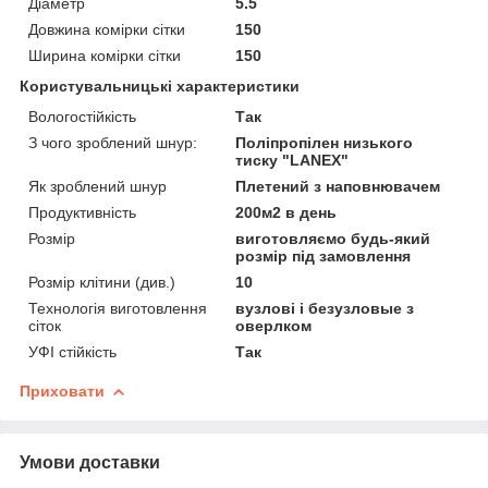
Діаметр
5.5
Довжина комірки сітки
150
Ширина комірки сітки
150
Користувальницькі характеристики
Вологостійкість
Так
З чого зроблений шнур:
Поліпропілен низького
тиску "LANEX"
Як зроблений шнур
Плетений з наповнювачем
Продуктивність
200м2 в день
Розмір
виготовляємо будь-який
розмір під замовлення
Розмір клітини (див.)
10
Технологія виготовлення
вузлові і безузловые з
сіток
оверлком
УФІ стійкість
Так
Приховати
Умови доставки