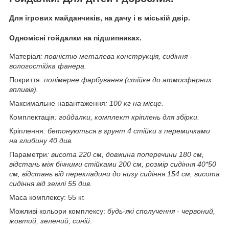
Для ігрових майданчиків, на дачу і в міській двір.
Одномісні гойдалки на підшипниках.
Матеріал
: повністю металева конструкція, сидіння -
вологостійка фанера.
Покриття:
полімерне фарбування (стійке до атмосферних
впливів).
Максимальне навантаження
: 100 кг на місце.
Комплектація
: гойдалки, комплект кріплень для збірки.
Кріплення
: бетонуються в грунт 4 стійки з перемичками
на глибину 40 див.
Параметри
: висота 220 см, довжина поперечини 180 см,
відстань між бічними стійками 200 см, розмір сидіння 40*50
см, відстань від перекладини до низу сидіння 154 см, висота
сидіння від землі 55 див.
Маса комплексу: 55 кг.
Можливі кольори комплексу:
будь-які сполучення - червоний,
жовтий, зелений, синій.