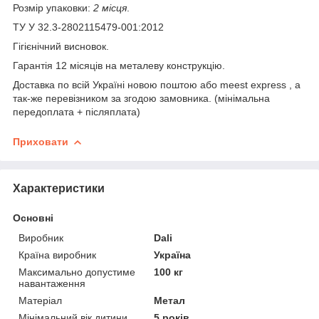
Розмір упаковки:
2 місця
.
ТУ У 32.3-2802115479-001:2012
Гігієнічний висновок.
Гарантія 12 місяців на металеву конструкцію.
Доставка по всій Україні новою поштою або meest express , а
так-же перевізником за згодою замовника. (мінімальна
передоплата + післяплата)
Приховати
Характеристики
Основні
Виробник
Dali
Країна виробник
Україна
Максимально допустиме
100 кг
навантаження
Матеріал
Метал
Мінімальний вік дитини
5 років