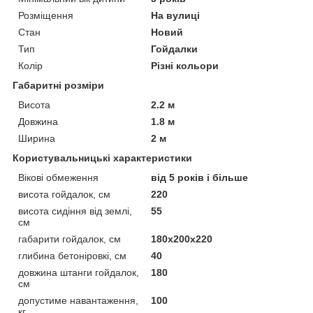
Розміщення
На вулиці
Стан
Новий
Тип
Гойдалки
Колір
Різні кольори
Габаритні розміри
Висота
2.2 м
Довжина
1.8 м
Ширина
2 м
Користувальницькі характеристики
Вікові обмеження
від 5 років і більше
висота гойдалок, см
220
висота сидіння від землі,
55
см
габарити гойдалок, см
180х200х220
глибина бетоніровкі, см
40
довжина штанги гойдалок,
180
см
допустиме навантаження,
100
кг