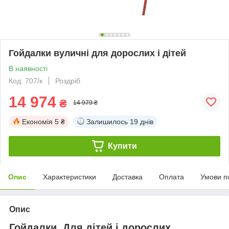
Гойдалки вуличні для дорослих і дітей
В наявності
Код: 707/к
Роздріб
14 974
₴
14 979 ₴
Економія
5 ₴
Залишилось
19 днів
Купити
Опис
Характеристики
Доставка
Оплата
Умови п
Опис
Гойдалки. Для дітей і дорослих.