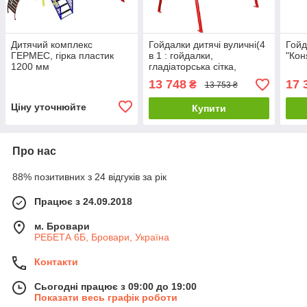
Дитячий комплекс
Гойдалки дитячі вуличні(4
Гойд
ГЕРМЕС, гірка пластик
в 1 : гойдалки,
"Кон
1200 мм
гладіаторська сітка,
баскетбольне кільце,
13 748
17 
₴
13 753 ₴
дартс)
Ціну уточнюйте
Купити
Про нас
88% позитивних з 24 відгуків за рік
Працює з 24.09.2018
м. Бровари
РЕБЕТА 6Б, Бровари, Україна
Контакти
Сьогодні працює з 09:00 до 19:00
Показати весь графік роботи