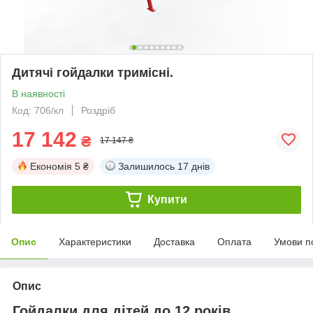
Дитячі гойдалки тримісні.
В наявності
Код: 706/кл
Роздріб
17 142
₴
17 147 ₴
Економія
5 ₴
Залишилось
17 днів
Купити
Опис
Характеристики
Доставка
Оплата
Умови п
Опис
Гойдалки для дітей до 12 років,