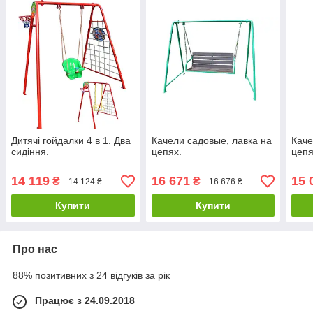
Дитячі гойдалки 4 в 1. Два
Качели садовые, лавка на
Каче
сидіння.
цепях.
цепя
14 119
16 671
15 
₴
₴
14 124 ₴
16 676 ₴
Купити
Купити
Про нас
88% позитивних з 24 відгуків за рік
Працює з 24.09.2018