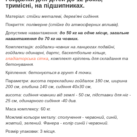
тримісні, на підшипниках.
Матеріал
: стійки металеві, дерев'яні сидіння.
Покриття:
полімерне (стійке до атмосферних впливів).
Допустиме навантаження
:
до 50 кг на одне місце, загальне
навантаження до 70 кг на човник.
Комплектація
: гойдалки-човник на ланцюгах подвійні,
гойдалки одинарні, дартс, баскетбольне кільце,
гладіаторська сітка
, комплект кріплень для складання та
бетонування.
Кріплення
: бетонується в грунт 4 точки.
Параметри
: висота перекладини гойдалок 180 см, ширина
200 см, глибина 140 см, сидіння 40х30 см,
висота: сидіння човники від землі - 50 см, підставки для ніг -
25 см, одинарного сидіння -40 див.
Маса комплексу: 60 кг.
Можливі кольори металу:
сполучення -
червоний, синій,
жовтий, зелений. Фанера - колір синій і червоний.
Розмір упаковки: 3 місця.