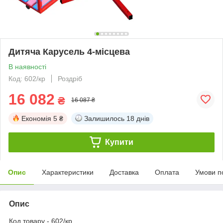
Дитяча Карусель 4-місцева
В наявності
Код: 602/кр
Роздріб
16 082
₴
16 087 ₴
Економія
5 ₴
Залишилось
18 днів
Купити
Опис
Характеристики
Доставка
Оплата
Умови п
Опис
Код товару - 602/кр