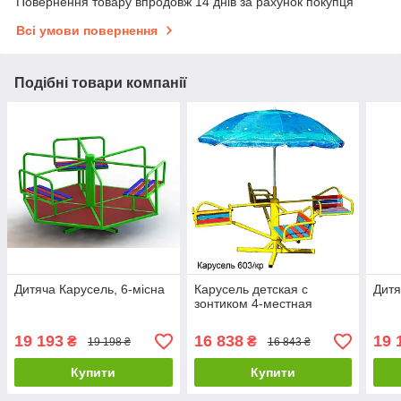
Повернення товару впродовж 14 днів за рахунок покупця
Всі умови повернення
Подібні товари компанії
Дитяча Карусель, 6-місна
Карусель детская с
Дитя
зонтиком 4-местная
19 193
16 838
19 
₴
₴
19 198 ₴
16 843 ₴
Купити
Купити