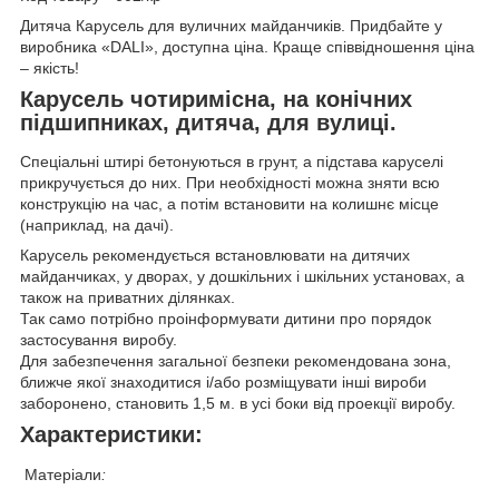
Дитяча Карусель для вуличних майданчиків. Придбайте у
виробника «DALI», доступна ціна. Краще співвідношення ціна
– якість!
Карусель чотиримісна, на конічних
підшипниках, дитяча, для вулиці.
Спеціальні штирі бетонуються в грунт, а підстава каруселі
прикручується до них. При необхідності можна зняти всю
конструкцію на час, а потім встановити на колишнє місце
(наприклад, на дачі).
Карусель рекомендується встановлювати на дитячих
майданчиках, у дворах, у дошкільних і шкільних установах, а
також на приватних ділянках.
Так само потрібно проінформувати дитини про порядок
застосування виробу.
Для забезпечення загальної безпеки рекомендована зона,
ближче якої знаходитися і/або розміщувати інші вироби
заборонено, становить 1,5 м. в усі боки від проекції виробу.
Характеристики:
Матеріали
: