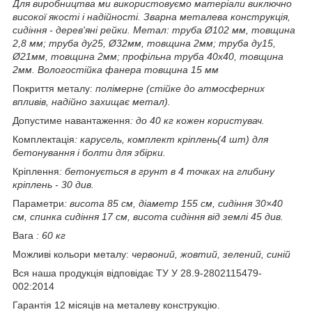
Для виробництва ми використовуємо матеріали виключно
високої якості і надійності. Зварна металева конструкція,
сидіння - дерев'яні рейки. Метал: труба Ø102 мм, товщина
2,8 мм; труба ду25, Ø32мм, товщина 2мм; труба ду15,
Ø21мм, товщина 2мм; профільна труба 40х40, товщина
2мм. Вологостійка фанера товщина 15 мм
Покриття металу:
полімерне (стійке до атмосферних
впливів, надійно захищає метал).
Допустиме навантаження
: до 40 кг кожен користувач.
Комплектація
: карусель, комплект кріплень(4 шт) для
бетонування і болти для збірки.
Кріплення
: бетонується в грунт в 4 точках на глибину
кріплень - 30 див.
Параметри
: висота 85 см, діаметр 155 см, сидіння 30×40
см, спинка сидіння 17 см, висота сидіння від землі 45 див.
Вага
: 60 кг
Можливі кольори металу:
червоний, жовтий, зелений, синій
Вся наша продукція відповідає ТУ У 28.9-2802115479-
002:2014
Гарантія 12 місяців на металеву конструкцію.