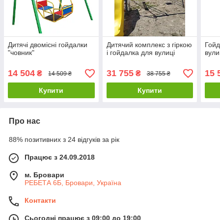
Дитячі двомісні гойдалки
Дитячий комплекс з гіркою
Гойд
"човник"
і гойдалка для вулиці
вули
14 504
31 755
15 
₴
₴
14 509 ₴
38 755 ₴
Купити
Купити
Про нас
88% позитивних з 24 відгуків за рік
Працює з 24.09.2018
м. Бровари
РЕБЕТА 6Б, Бровари, Україна
Контакти
Сьогодні працює з 09:00 до 19:00