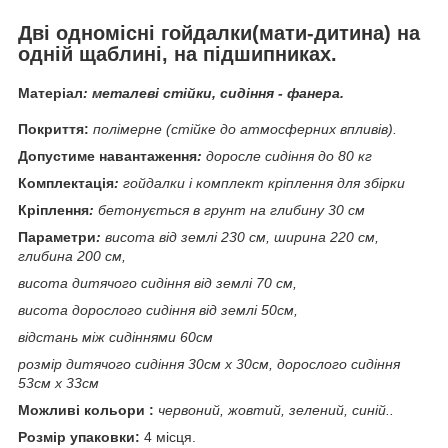
Дві одномісні гойдалки(мати-дитина) на
одній щаблині, на підшипниках.
Матеріал
:
металеві стійки, сидіння - фанера.
Покриття:
полімерне (стійке до атмосферних впливів).
Допустиме навантаження
:
доросле сидіння до 80 кг
Комплектація
:
гойдалки і комплект кріплення для збірки
Кріплення
:
бетонується в грунт на глибину 30 см
Параметри
:
висота від землі 230 см, ширина 220 см,
глибина 200 см,
висота дитячого сидіння від землі 70 см,
висота дорослого сидіння від землі 50см,
відстань між сидіннями 60см
розмір дитячого сидіння 30см х 30см, дорослого сидіння
53см х 33см
Можливі кольори :
червоний, жовтий, зелений, синій..
Розмір упаковки:
4 місця.