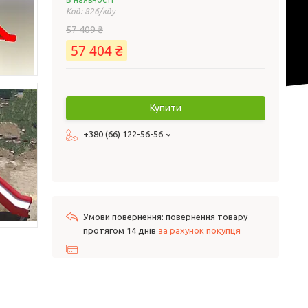
Код:
826/кду
57 409 ₴
57 404 ₴
Купити
+380 (66) 122-56-56
повернення товару
протягом 14 днів
за рахунок покупця