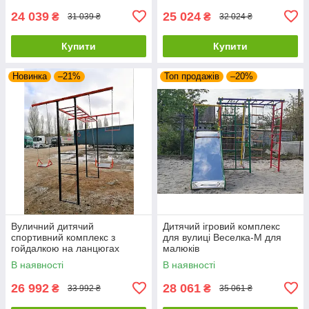
24 039
25 024
₴
₴
31 039 ₴
32 024 ₴
Купити
Купити
Новинка
–21%
Топ продажів
–20%
Вуличний дитячий
Дитячий ігровий комплекс
спортивний комплекс з
для вулиці Веселка-М для
гойдалкою на ланцюгах
малюків
"Акробат"
В наявності
В наявності
26 992
28 061
₴
₴
33 992 ₴
35 061 ₴