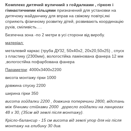
Комплекс дитячий вуличний з гойдалками , гіркою і
гімнастичними кільцями
призначений для установки на
дитячому майданчику для вправ на свіжому повітрі,які
сприяють фізичному розвитку дітей, розвивають координацію
рухів, сміливість.....
Безпечна зона -по 2 метри в усі сторони від виробу.
матеріал:
металевий каркас (труба ДУ32, 50х40х2, 20х20,50х25) , спуск
з пластику (2300мм), вологостійка ламінована фанера 12 мм
,вологостійка пофарбована фанера
Параметри
: 4000х3400х2200
висота монтажу гірки 1000
довжина спуску 2200
ширина гірки 350
висота гойдалки 2200 , довжина поперечини 2800, відстань
між бічними стійками 2000
,до
ресло гойдалки на ланцюгах
48 х 30, (35см від землі після монтажу).
Крісло-балансир - 15 см висота від землі упор для ніг після
монтажу на глибину 30 див.