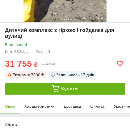
Дитячий комплекс з гіркою і гойдалка для
вулиці
В наявності
Код: 832/кду
Роздріб
31 755
₴
38 755 ₴
Економія
7000 ₴
Залишилось
17 днів
Купити
Опис
Характеристики
Доставка
Оплата
Умови п
Опис