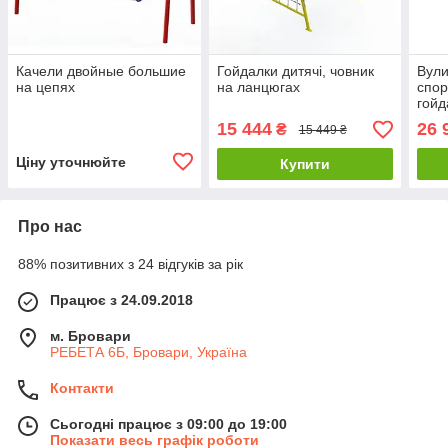
Качели двойные большие
Гойдалки дитячі, човник
Вули
на цепях
на ланцюгах
спор
гойд
"Акр
15 444
26 
₴
15 449 ₴
Ціну уточнюйте
Купити
Про нас
88% позитивних з 24 відгуків за рік
Працює з 24.09.2018
м. Бровари
РЕБЕТА 6Б, Бровари, Україна
Контакти
Сьогодні працює з 09:00 до 19:00
Показати весь графік роботи