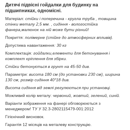
Дитячі підвісні гойдалки для будинку на
підшипниках, одномісні.
Матеріал
: стійки і поперечина - кругла труба , товщина
стінки металу 2,5 мм. , сидіння - вологостійка
фанера,малюнок на ній може бути різний!
Покриття:
полімерне (стійке до атмосферних впливів).
Допустима навантаження
: 30 кг
Комплектація
: гойдалки,елементи для бетонування і
комплект кріплення для збірки.
Стійки бетонується в грунт на 45-50 див.
Параметри
: висота 180 см (до установки 230 см), ширина
130 см, розмір сидіння 40*18 див.
Висота сидіння від землі регулюється при установці.
Можливий колір металу:
червоний, жовтий, зелений, синій.
Варіанти зображення на фанері обговорюються з
менеджером! ТУ У 32.3-2802115479-001:2012
Гігієнічний висновок.
Гарантія 12 місяців на металеву конструкцію.