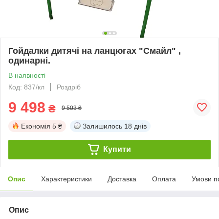
Гойдалки дитячі на ланцюгах "Смайл" ,
одинарні.
В наявності
Код: 837/кл
Роздріб
9 498
₴
9 503 ₴
Економія
5 ₴
Залишилось
18 днів
Купити
Опис
Характеристики
Доставка
Оплата
Умови п
Опис