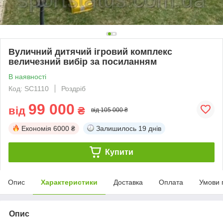
Вуличний дитячий ігровий комплекс
величезний вибір за посиланням
В наявності
Код: SC1110
Роздріб
99 000
від
₴
від 105 000 ₴
Економія
6000 ₴
Залишилось
19 днів
Купити
Опис
Характеристики
Доставка
Оплата
Умови 
Опис