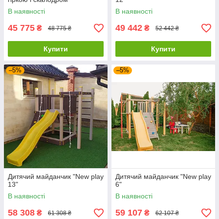
В наявності
В наявності
45 775
49 442
₴
₴
48 775 ₴
52 442 ₴
Купити
Купити
–5%
–5%
Дитячий майданчик "New play
Дитячий майданчик "New play
13"
6"
В наявності
В наявності
58 308
59 107
₴
₴
61 308 ₴
62 107 ₴