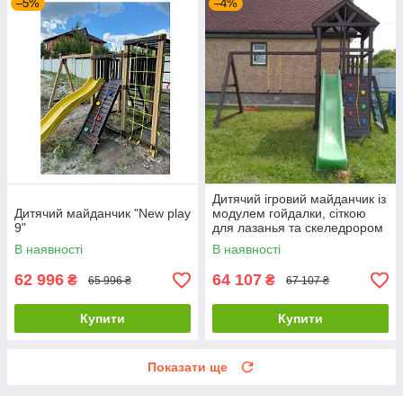
–5%
–4%
Дитячий ігровий майданчик із
Дитячий майданчик "New play
модулем гойдалки, сіткою
9"
для лазанья та скеледрором
В наявності
В наявності
62 996
64 107
₴
₴
65 996 ₴
67 107 ₴
Купити
Купити
Показати ще