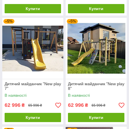
Купити
Купити
–5%
–5%
Дитячий майданчик "New play
Дитячий майданчик "New play
7"
8"
В наявності
В наявності
62 996
62 996
₴
₴
65 996 ₴
65 996 ₴
Купити
Купити