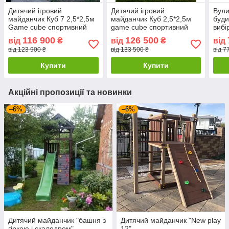
Дитячий ігровий
Дитячий ігровий
Вули
майданчик Куб 7 2,5*2,5м
майданчик Куб 2,5*2,5м
буди
Game cube спортивний
game cube спортивний
вибі
комплекс вуличний
комплекс вуличний
116 900
126 500
від
₴
від
₴
від
дитячий комплекс
дитячий комплекс
від 123 900 ₴
від 133 500 ₴
від 7
Купити
Купити
Акційні пропозиції та новинки
–6%
–6%
Дитячий майданчик "башня з
Дитячий майданчик "New play
гіркою і скалодром"
12"