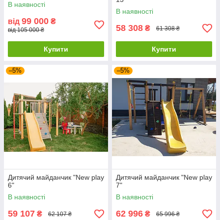
В наявності
В наявності
99 000
від
₴
58 308
₴
61 308 ₴
від 105 000 ₴
Купити
Купити
–5%
–5%
Дитячий майданчик "New play
Дитячий майданчик "New play
6"
7"
В наявності
В наявності
59 107
62 996
₴
₴
62 107 ₴
65 996 ₴