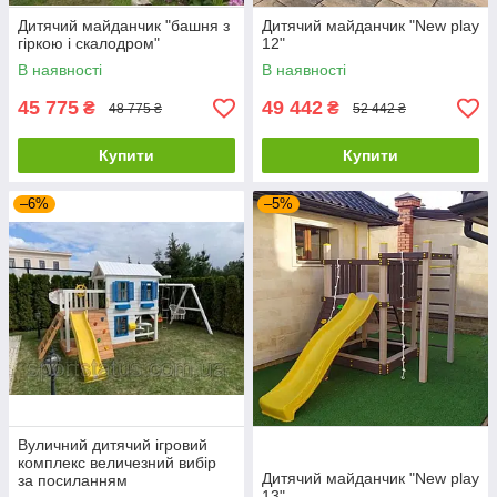
Дитячий майданчик "башня з
Дитячий майданчик "New play
гіркою і скалодром"
12"
В наявності
В наявності
45 775
49 442
₴
₴
48 775 ₴
52 442 ₴
Купити
Купити
–6%
–5%
Вуличний дитячий ігровий
комплекс величезний вибір
Дитячий майданчик "New play
за посиланням
13"