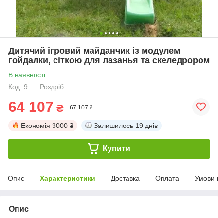
Дитячий ігровий майданчик із модулем
гойдалки, сіткою для лазанья та скеледрором
В наявності
Код: 9
Роздріб
64 107
₴
67 107 ₴
Економія
3000 ₴
Залишилось
19 днів
Купити
Опис
Характеристики
Доставка
Оплата
Умови 
Опис