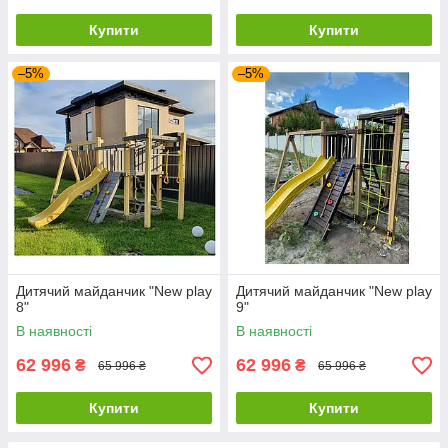
Купити
Купити
–5%
–5%
Дитячий майданчик "New play
Дитячий майданчик "New play
8"
9"
В наявності
В наявності
62 996
62 996
₴
₴
65 996 ₴
65 996 ₴
Купити
Купити