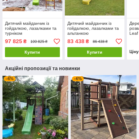
Дитячий майданчик із
Дитячий майданчик із
Дере
гойдалкою, лазалками та
гойдалкою, лазалками та
розв
турніком
альтанкою
Leaf
97 825
83 438
₴
₴
100 825 ₴
86 438 ₴
Цін
Купити
Купити
Акційні пропозиції та новинки
–6%
–6%