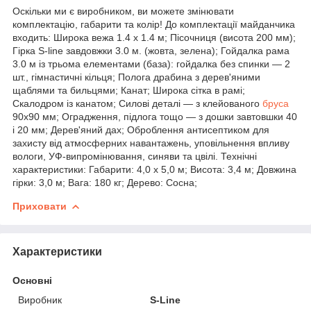
Оскільки ми є виробником, ви можете змінювати
комплектацію, габарити та колір! До комплектації майданчика
входить: Широка вежа 1.4 х 1.4 м; Пісочниця (висота 200 мм);
Гірка S-line завдовжки 3.0 м. (жовта, зелена); Гойдалка рама
3.0 м із трьома елементами (база): гойдалка без спинки — 2
шт., гімнастичні кільця; Полога драбина з дерев'яними
щаблями та бильцями; Канат; Широка сітка в рамі;
Скалодром із канатом; Силові деталі — з клейованого
бруса
90х90 мм; Оградження, підлога тощо — з дошки завтовшки 40
і 20 мм; Дерев'яний дах; Оброблення антисептиком для
захисту від атмосферних навантажень, уповільнення впливу
вологи, УФ-випромінювання, синяви та цвілі. Технічні
характеристики: Габарити: 4,0 х 5,0 м; Висота: 3,4 м; Довжина
гірки: 3,0 м; Вага: 180 кг; Дерево: Сосна;
Приховати
Характеристики
Основні
Виробник
S-Line