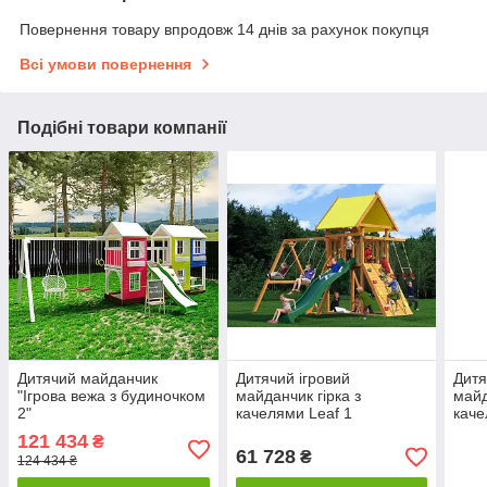
Повернення товару впродовж 14 днів за рахунок покупця
Всі умови повернення
Подібні товари компанії
Дитячий майданчик
Дитячий ігровий
Дитя
"Ігрова вежа з будиночком
майданчик гірка з
майд
2"
качелями Leaf 1
каче
брус
121 434
₴
61 728
₴
124 434 ₴