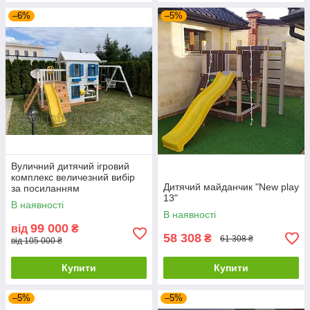
–6%
–5%
Вуличний дитячий ігровий
комплекс величезний вибір
Дитячий майданчик "New play
за посиланням
13"
В наявності
В наявності
99 000
від
₴
58 308
₴
61 308 ₴
від 105 000 ₴
Купити
Купити
–5%
–5%