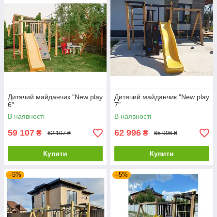
Дитячий майданчик "New play
Дитячий майданчик "New play
6"
7"
В наявності
В наявності
59 107
62 996
₴
₴
62 107 ₴
65 996 ₴
Купити
Купити
–5%
–5%