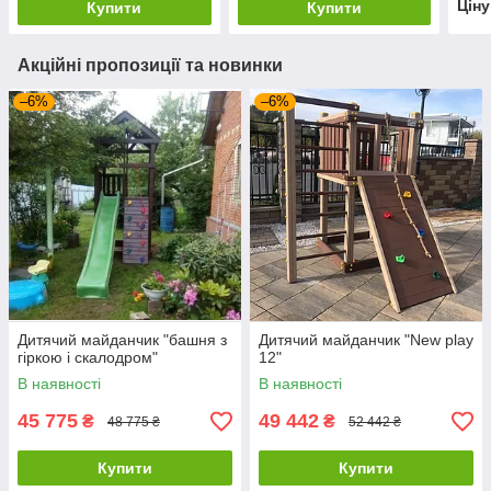
Цін
Купити
Купити
Акційні пропозиції та новинки
–6%
–6%
Дитячий майданчик "башня з
Дитячий майданчик "New play
гіркою і скалодром"
12"
В наявності
В наявності
45 775
49 442
₴
₴
48 775 ₴
52 442 ₴
Купити
Купити