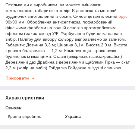
Оскільки ми є виробником, ви можете змінювати
комплектацію, габарити та колір! Є доставка та монтаж!
Будиночок виготовлений із сосни. Силові деталі клеєний
брус
90х90 мм. Оброблення антисептиком, пофарбований
фінськими фарбами на водній основі з протигрибковим
ефектом і захистом від УФ. Фарбування будиночка на ваш
вибір. Палітру для вибору кольору відправляємо за запитом.
Габарити: Довжина 3,3 м; Ширина 3,1м; Висота 2,9 м. Висота
ігрового балкончика — 1,2 м. Комплектація: Ігрова вежа —
будиночок із віконцями. Ставні (відкриваються/закривайся)
Дерев'яний дах Драбина з дерев'яними щаблями Гірка — скат
2,2 м (колір на вибір) Гойдалка Гойдалка гніздо зі спинкою
Приховати
Характеристики
Основні
Країна виробник
Україна