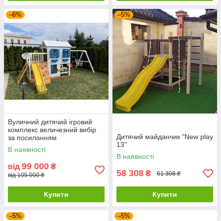
–6%
–5%
Вуличний дитячий ігровий
комплекс величезний вибір
Дитячий майданчик "New play
за посиланням
13"
В наявності
В наявності
99 000
від
₴
58 308
₴
61 308 ₴
від 105 000 ₴
Купити
Купити
–5%
–5%