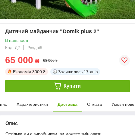
Дитячий майданчик "Domik plus 2"
В наявності
Код: Д2
Роздріб
65 000
₴
68 000 ₴
Економія
3000 ₴
Залишилось
17 днів
Купити
пис
Характеристики
Доставка
Оплата
Умови пове
Опис
Оскільки ми є виробником, ви можете змінювати