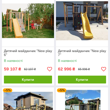
Дитячий майданчик "New play
Дитячий майданчик "New play
6"
7"
В наявності
В наявності
59 107
62 996
₴
₴
62 107 ₴
65 996 ₴
Купити
Купити
–5%
–5%