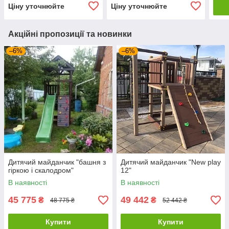
Ціну уточнюйте
Ціну уточнюйте
Акційні пропозиції та новинки
–6%
–6%
Дитячий майданчик "башня з
Дитячий майданчик "New play
гіркою і скалодром"
12"
В наявності
В наявності
45 775
49 442
₴
₴
48 775 ₴
52 442 ₴
Купити
Купити