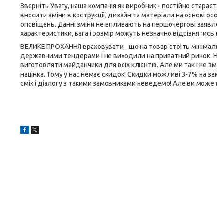
Зверніть Увагу, наша компанія як виробник - постійно стара
вносити зміни в кострукції, дизайн та матеріали на основі осо
оповіщень. Данні зміни не впливають на першочергові заявлен
характеристики, вага і розмір можуть незначно відрізнятись
ВЕЛИКЕ ПРОХАННЯ враховувати - що на товар стоїть мінімаль
державними тендерами і не виходили на приватний ринок. Н
виготовляти майданчики для всіх клієнтів. Але ми так і не зм
націнка. Тому у нас немає скидок! Скидки можливі 3-7% на за
сміх і діалогу з такими замовниками неведемо! Але ви можете