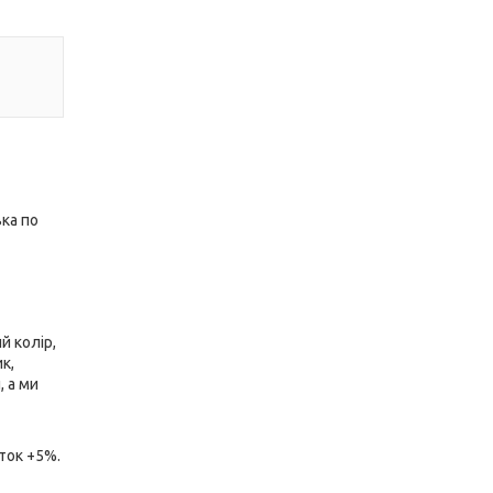
ка по
й колір,
к,
 а ми
ток +5%.