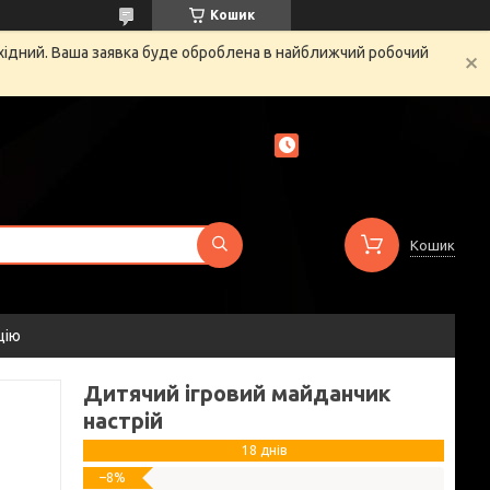
Кошик
ихідний. Ваша заявка буде оброблена в найближчий робочий
Кошик
цію
Дитячий ігровий майданчик
настрій
18 днів
–8%