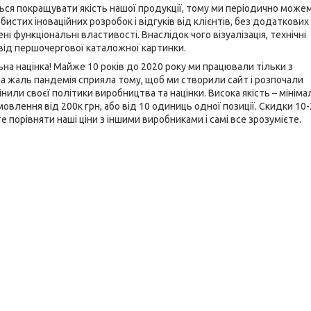
ється покращувати якість нашої продукції, тому ми періодично може
бистих іноваційних розробок і відгуків від клієнтів, без додаткових
і функціональні властивості. Внаслідок чого візуалізація, технічні
 від першочергової каталожної картинки.
на націнка! Майже 10 років до 2020 року ми працювали тільки з
а жаль пандемія сприяла тому, щоб ми створили сайт і розпочали
інили своєї політики виробництва та націнки. Висока якість – мінім
мовлення від 200к грн, або від 10 одиниць одної позиції. Скидки 10
 порівняти наші ціни з іншими виробниками і самі все зрозумієте.