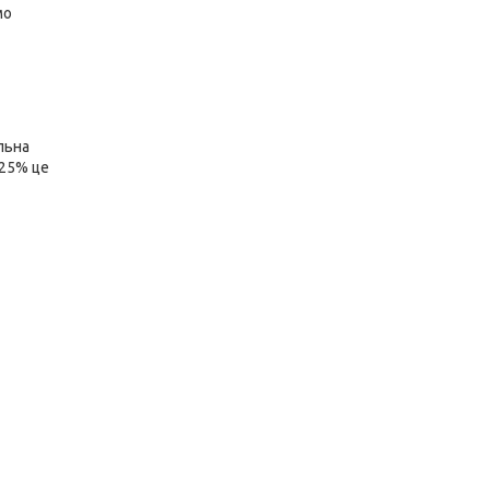
мо
альна
-25% це