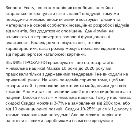
Зверніть Увагу, наша компанія як виробник - постійно
старається покращувати якість нашої продукції, тому ми
періодично можемо вносити зміни в кострукції, дизайн та
матеріали на основі особистих іноваційних розробок і відгуків
від клієнтів, без додаткових оповіщень. Данні зміни не
впливають на першочергові заявлені функціональні
властивості. Внаслідок чого візуалізація, технічні
характеристики, вага і розмір можуть незначно відрізнятись
від першочергової каталожної картинки.
ВЕЛИКЕ ПРОХАННЯ враховувати - що на товар стоїть
мінімальна націнка! Майже 10 років до 2020 року ми
працювали тільки з державними тендерами і не виходили на
приватний ринок. На жаль пандемія сприяла тому, щоб ми
створили сайт і розпочали виготовляти майданчики для всіх
клієнтів. Але ми так і не змінили своєї політики виробництва та
націнки. Висока якість – мінімальна націнка. Тому у нас немає
скидок! Скидки можливі 3-7% на замовлення від 200к грн, або
від 10 одиниць одної позиції. Скидки 10-25% це сміх і діалогу з
такими замовниками неведемо! Але ви можете порівняти
наші ціни з іншими виробниками і самі все зрозумієте.