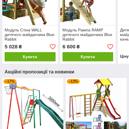
Модуль Стіна WALL
Модуль Рампа RAMP
Дитя
дитячого майданчика Blue
дитячого майданчика Blue
майд
Rabbit
Rabbit
каче
брус
5 028
6 600
₴
₴
Цін
Купити
Купити
Акційні пропозиції та новинки
–17%
–13%