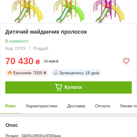
Дитячий майданчик пролосок
В наявності
Код: CP29
Роздріб
70 430
₴
77 430 ₴
Економія
7000 ₴
Залишилось
18 днів
Купити
Опис
Характеристики
Доставка
Оплата
Умови п
Опис
Розмір: 3400х3800х3000мм