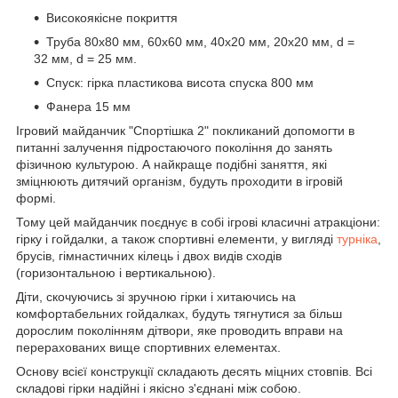
Високоякісне покриття
Труба 80х80 мм, 60х60 мм, 40х20 мм, 20х20 мм, d =
32 мм, d = 25 мм.
Спуск: гірка пластикова висота спуска 800 мм
Фанера 15 мм
Ігровий майданчик "Спортішка 2" покликаний допомогти в
питанні залучення підростаючого покоління до занять
фізичною культурою. А найкраще подібні заняття, які
зміцнюють дитячий організм, будуть проходити в ігровій
формі.
Тому цей майданчик поєднує в собі ігрові класичні атракціони:
гірку і гойдалки, а також спортивні елементи, у вигляді
турніка
,
брусів, гімнастичних кілець і двох видів сходів
(горизонтальною і вертикальною).
Діти, скочуючись зі зручною гірки і хитаючись на
комфортабельних гойдалках, будуть тягнутися за більш
дорослим поколінням дітвори, яке проводить вправи на
перерахованих вище спортивних елементах.
Основу всієї конструкції складають десять міцних стовпів. Всі
складові гірки надійні і якісно з'єднані між собою.