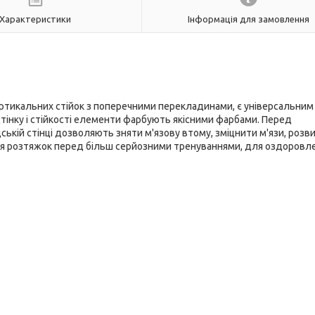
Характеристики
Інформація для замовлення
ртикальних стійок з поперечними перекладинами, є універсальним
дтінку і стійкості елементи фарбують якісними фарбами. Перед
ькій стінці дозволяють зняти м'язову втому, зміцнити м'язи, розв
для розтяжок перед більш серйозними тренуваннями, для оздоровл