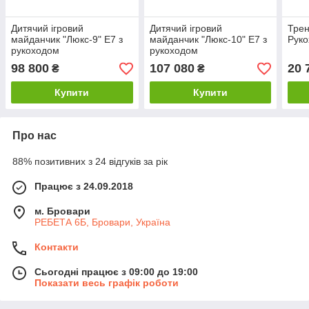
Дитячий ігровий
Дитячий ігровий
Трен
майданчик "Люкс-9" Е7 з
майданчик "Люкс-10" Е7 з
Руко
рукоходом
рукоходом
98 800
107 080
20 
₴
₴
Купити
Купити
Про нас
88% позитивних з 24 відгуків за рік
Працює з 24.09.2018
м. Бровари
РЕБЕТА 6Б, Бровари, Україна
Контакти
Сьогодні працює з 09:00 до 19:00
Показати весь графік роботи