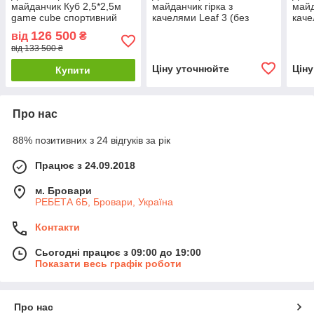
майданчик Куб 2,5*2,5м
майданчик гірка з
майд
game cube спортивний
качелями Leaf 3 (без
каче
комплекс вуличний
брусів)
126 500
від
₴
дитячий комплекс
від 133 500 ₴
Ціну уточнюйте
Цін
Купити
Про нас
88% позитивних з 24 відгуків за рік
Працює з 24.09.2018
м. Бровари
РЕБЕТА 6Б, Бровари, Україна
Контакти
Сьогодні працює з 09:00 до 19:00
Показати весь графік роботи
Про нас