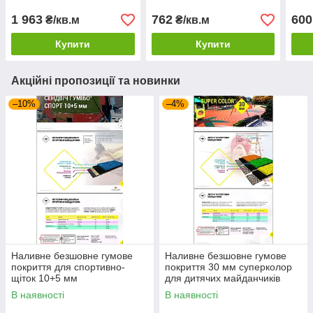
10мм, 20мм, 30мм
1 963
762
600
₴/кв.м
₴/кв.м
Купити
Купити
Акційні пропозиції та новинки
–10%
–4%
Наливне безшовне гумове
Наливне безшовне гумове
покриття для спортивно-
покриття 30 мм суперколор
щіток 10+5 мм
для дитячих майданчиків
В наявності
В наявності