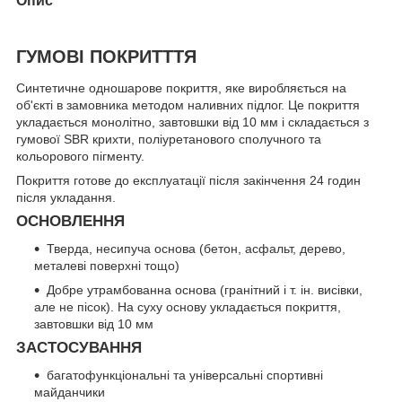
Опис
ГУМОВІ ПОКРИТТТЯ
Синтетичне одношарове покриття, яке виробляється на
об'єкті в замовника методом наливних підлог. Це покриття
укладається монолітно, завтовшки від 10 мм і складається з
гумової SBR крихти, поліуретанового сполучного та
кольорового пігменту.
Покриття готове до експлуатації після закінчення 24 годин
після укладання.
ОСНОВЛЕННЯ
Тверда, несипуча основа (бетон, асфальт, дерево,
металеві поверхні тощо)
Добре утрамбованна основа (гранітний і т. ін. висівки,
але не пісок). На суху основу укладається покриття,
завтовшки від 10 мм
ЗАСТОСУВАННЯ
багатофункціональні та універсальні спортивні
майданчики